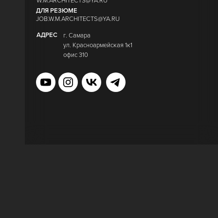
W.M.ARCHITECTS@YA.RU
ДЛЯ РЕЗЮМЕ
JOB.W.M.ARCHITECTS@YA.RU
АДРЕС
г. Самара
у
л. Красноармейская 1к1
офис 310