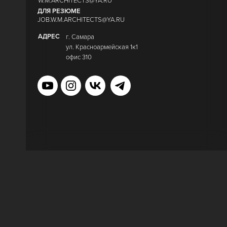
W.M.ARCHITECTS@YA.RU
ДЛЯ РЕЗЮМЕ
JOB.W.M.ARCHITECTS@YA.RU
АДРЕС
г. Самара
у
л. Красноармейская 1к1
офис 310